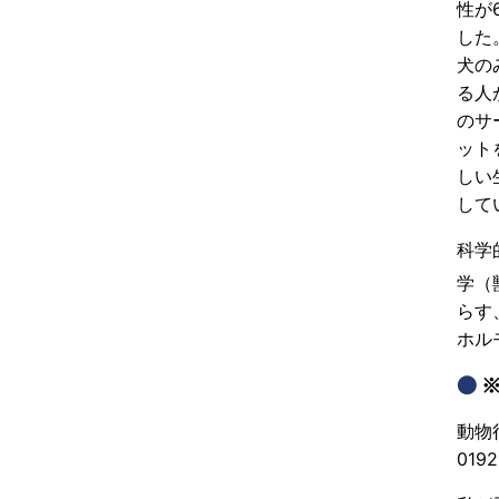
性が
した
犬の
る人
のサ
ット
しい
して
科学
学（
らす
ホル
動物
0192