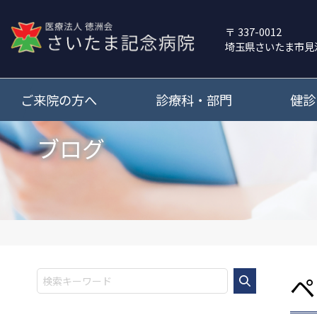
337-0012
埼玉県さいたま市見
ご来院の方へ
診療科・部門
健診
ブログ
ペ