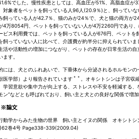
61.6%でした。慢性疾患としては、高血圧が51%、高脂血症が
。対象者をペットを飼っている人96人(20.9％)と、飼っていない
み飼っている人が42.7％、猫のみが24％で、犬と猫の両方が
が4万8054円、ペットを飼っていない人が4万2260円であ
ービス利用費では、ペットを飼っている人が676円、ペットを
を飼っていない人に比べて、介護費が約半分に抑えられていま
生活や活動性の増加につながり、ペットの存在が日常生活の自
います。
的には、犬とのふれあいで、下垂体から分泌されるホルモンの
＊＊
獣医学部）より報告されています
。オキシトシンは子宮収
、学習意欲や集中力が向上する、ストレスや不安を軽減する、な
モン”などとも呼ばれており、飼い主と犬との良好な関係で増
※※論文
行動学からみた生物の世界 飼い主とイヌの関係 オキシトシ
)62巻4号 Page338-339(2009.04)