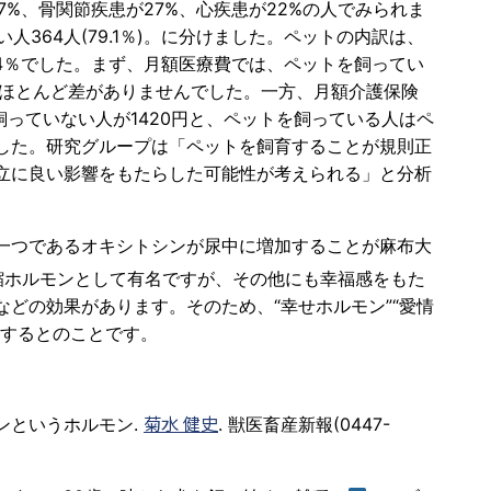
37%、骨関節疾患が27%、心疾患が22%の人でみられま
人364人(79.1％)。に分けました。ペットの内訳は、
24％でした。まず、月額医療費では、ペットを飼ってい
り、ほとんど差がありませんでした。一方、月額介護保険
飼っていない人が1420円と、ペットを飼っている人はペ
した。研究グループは「ペットを飼育することが規則正
立に良い影響をもたらした可能性が考えられる」と分析
一つであるオキシトシンが尿中に増加することが麻布大
縮ホルモンとして有名ですが、その他にも幸福感をもた
どの効果があります。そのため、“幸せホルモン”“愛情
加するとのことです。
菊水 健史
ンというホルモン.
. 獣医畜産新報(0447-