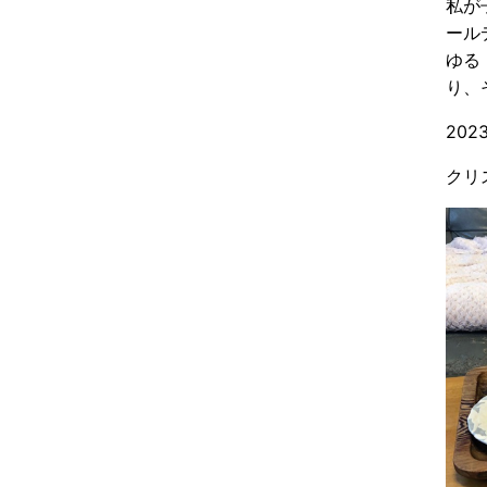
私が
ール
ゆる
り、
202
クリ