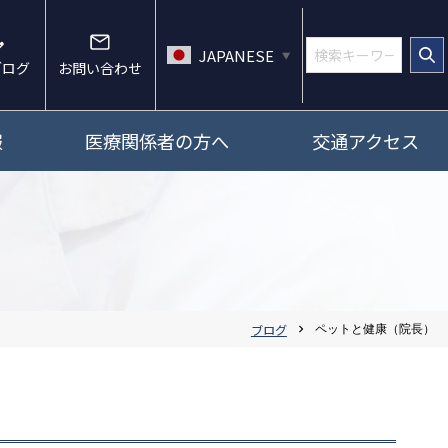
JAPANESE
▼
ブログ
お問い合わせ
報
医療関係者の方へ
交通アクセス
ブログ
ペットと健康（院長）
chevron_right