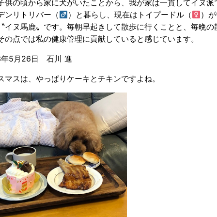
子供の頃から家に犬がいたことから、我が家は一貫してイヌ派
デンリトリバー（
）と暮らし、現在はトイプードル（
）が
〝イヌ馬鹿〟です。毎朝早起きして散歩に行くことと、毎晩の
その点では私の健康管理に貢献していると感じています。
3年5月26日 石川 進
スマスは、やっぱりケーキとチキンですよね。