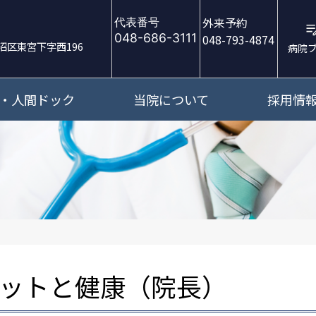
外来予約
代表番号
048-686-3111
048-793-4874
沼区東宮下字西196
病院
・人間ドック
当院について
採用情
ットと健康（院長）