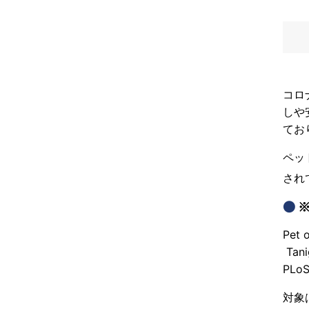
コロ
しや
てお
ペッ
され
Pet 
Tanig
PLoS
対象