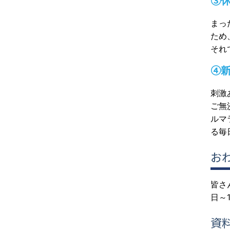
③
まっ
ため
それ
④
刺激
ご無
ルマ
る毎
お
皆さ
日～
資