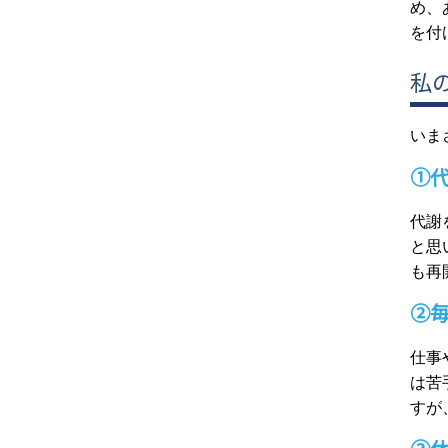
め、
を付
私
いま
①
代謝
と思
も再
②
仕事
は苦
すが