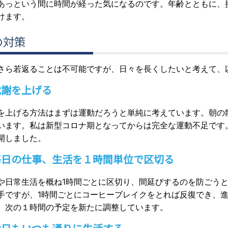
あっという間に時間が経った気になるのです。年齢とともに、
けます。
の対策
さら若返ることは不可能ですが、日々を長くしたいと考えて、
代謝を上げる
を上げる方法はまずは運動だろうと単純に考えています。朝
の
います。私は新型コロナ期となってからは完全な運動不足です
開しました。
毎日の仕事、生活を１時間単位で区切る
や日常生活を概ね1時間ごとに区切り、間延びするのを防ごう
手ですが、1時間ごとにコーヒーブレイクをとれば反復でき、
、次の１時間の予定を新たに調整しています。