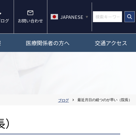
JAPANESE
▼
ブログ
お問い合わせ
報
医療関係者の方へ
交通アクセス
ブログ
最近月日の経つのが早い（院長）
chevron_right
長）