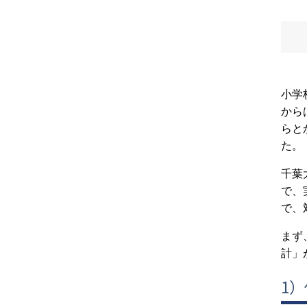
小学
から
らと
た。
千葉
で、
で、
まず
計」
1