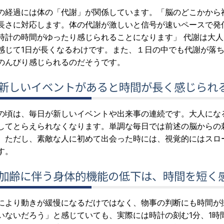
の経過には体の「代謝」が関係しています。「脳のどこかから
長さに対応します。体の代謝が激しいと信号が速いペースで発
時計の時間がゆったり感じられることになります」 代謝は大
感じて1日が長くなるわけです。また、１日の中でも代謝が落
のんびり感じられるのだそうです。
）新しいイベントがあると時間が長く感じられ
の頃は、毎日が新しいイベントや出来事の連続です。大人にな
してとらえられなくなります。単調な毎日では前述の脳からの
。ただし、素敵な人に初めて出会った時には、視覚的にはスロ
す。
）加齢に伴う身体的機能の低下は、時間を短く
により動きが緩慢になるだけではなく、物事の判断にも時間が
いないだろう」と感じていても、実際には時計の刻む1分、1時