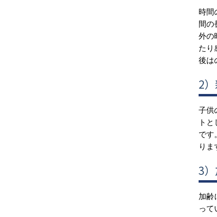
時間
間の
外の
たり
後は
2
子供
トと
です
りま
3
加齢
って