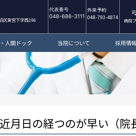
外来予約
代表番号
048-686-3111
048-793-4874
沼区東宮下字西196
病院
・人間ドック
当院について
採用情
近月日の経つのが早い（院