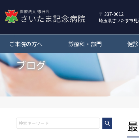
337-0012
埼玉県さいたま市見
ご来院の方へ
診療科・部門
健診
ブログ
最