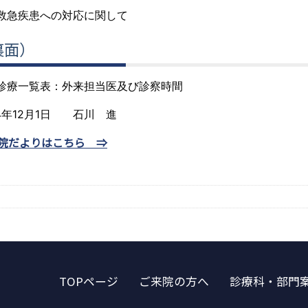
救急疾患への対応に関して
裏面）
診療一覧表：外来担当医及び診察時間
24年12月1日 石川 進
院だよりはこちら ⇒
TOPページ
ご来院の方へ
診療科・部門