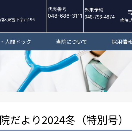
外来予約
代表番号
048-686-3111
048-793-4874
沼区東宮下字西196
病院
・人間ドック
当院について
採用情
院だより2024冬（特別号