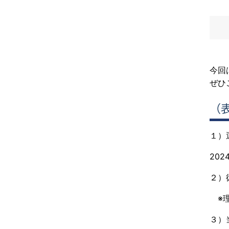
今回
ぜひ
（
１）
20
２）
※理
３）