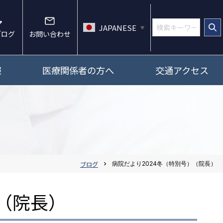
JAPANESE
▼
ブログ
お問い合わせ
報
医療関係者の方へ
交通アクセス
ブログ
病院だより2024冬（特別号）（院長）
chevron_right
）（院長）