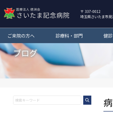
337-0012
埼玉県さいたま市見
ご来院の方へ
診療科・部門
健診
ブログ
病