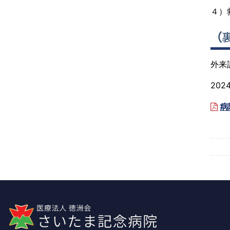
４）
（
外来
20
病