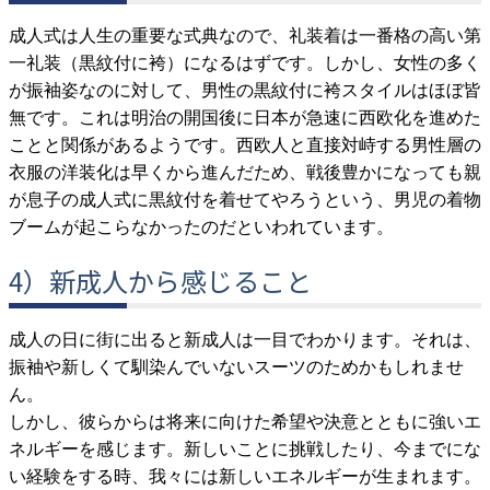
成人式は人生の重要な式典なので、礼装着は一番格の高い第
一礼装（黒紋付に袴）になるはずです。しかし、女性の多く
が振袖姿なのに対して、男性の黒紋付に袴スタイルはほぼ皆
無です。これは明治の開国後に日本が急速に西欧化を進めた
ことと関係があるようです。西欧人と直接対峙する男性層の
衣服の洋装化は早くから進んだため、戦後豊かになっても親
が息子の成人式に黒紋付を着せてやろうという、男児の着物
ブームが起こらなかったのだといわれています。
4）新成人から感じること
成人の日に街に出ると新成人は一目でわかります。それは、
振袖や新しくて馴
染んでいないスーツのためかもしれませ
ん。
しかし、彼らからは将来に向けた希望や決意とともに強いエ
ネルギーを感じます。新しいことに挑戦したり、今までにな
い経験をする時、我々には新しいエネルギーが生まれます。