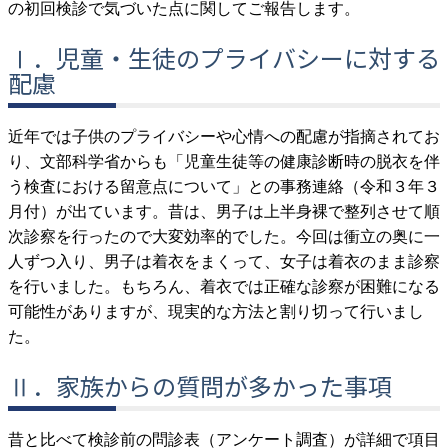
の初回検診で気づいた点に関してご報告します。
Ⅰ．児童・生徒のプライバシーに対する
配慮
近年では子供のプライバシーや心情への配慮が指摘されてお
り、文部科学省からも「児童生徒等の健康診断時の脱衣を伴
う検査における留意点について」との事務連絡（令和３年３
月付）が出ています。昔は、男子は上半身裸で整列させて順
次診察を行ったので大変効率的でした。今回は衝立の奥に一
人ずつ入り、男子は着衣をまくって、女子は着衣のまま診察
を行いました。もちろん、着衣では正確な診察が困難になる
可能性がありますが、現実的な方法と割り切って行いまし
た。
Ⅱ．家族からの質問が多かった事項
昔と比べて検診前の問診表（アンケート調査）が詳細で項目