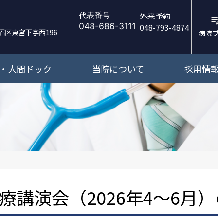
外来予約
代表番号
048-686-3111
048-793-4874
沼区東宮下字西196
病院
・人間ドック
当院について
採用情
療講演会（2026年4～6月