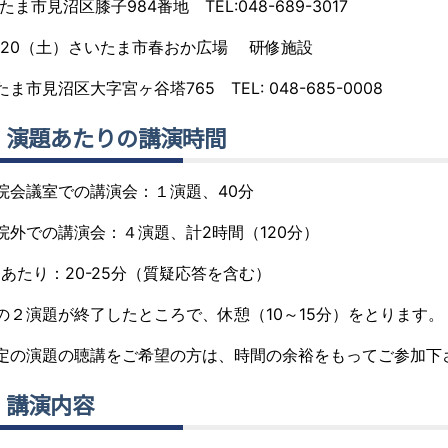
たま市見沼区膝子984番地
TEL:048-689-3017
/20（土）さいたま市春おか広場 研修施設
たま市見沼区大字宮ヶ谷塔765
TEL: 048-685-0008
. 演題あたりの講演時間
院会議室での講演会：１演題、40分
院外での講演会：４演題、計2時間（120分）
題あたり：20-25分（質疑応答を含む）
の２演題が終了したところで、休憩（10～15分）をとります。
定の演題の聴講をご希望の方は、時間の余裕をもってご参加下
．講演内容