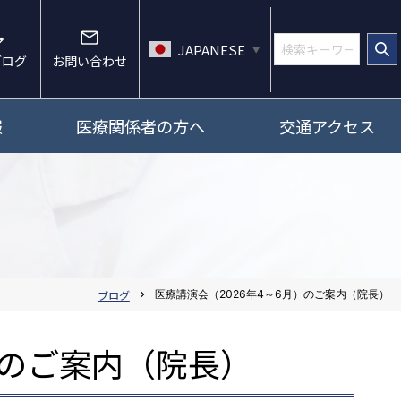
JAPANESE
▼
ブログ
お問い合わせ
報
医療関係者の方へ
交通アクセス
ブログ
医療講演会（2026年4～6月）のご案内（院長）
chevron_right
）のご案内（院長）