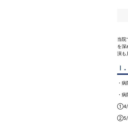
当院
を深
演も
Ⅰ
・病
・病
①4
②5