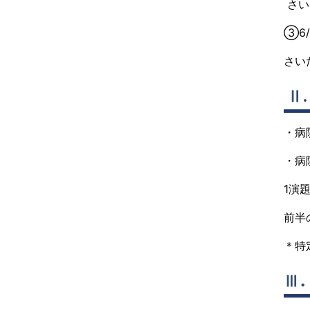
さい
③6
さい
Ⅱ
・病
・病
1演
前半
＊特
Ⅲ