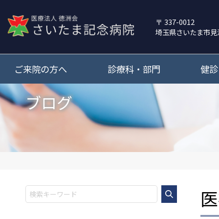
337-0012
埼玉県さいたま市見
ご来院の方へ
診療科・部門
健診
ブログ
医