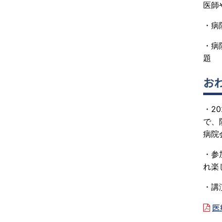
医師
・病
・病
題
お
・2
で、
病院
・参
れ楽
・講
医