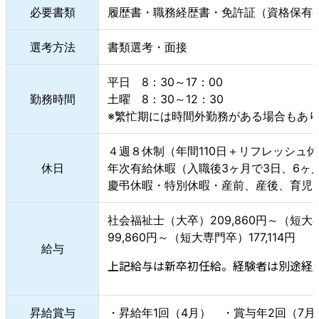
必要書類
履歴書・職務経歴書・免許証（資格保有
選考方法
書類選考・面接
平日 8：30～17：00
勤務時間
土曜 8：30～12：30
※繁忙期には時間外勤務がある場合もあ
４週８休制（年間110日＋リフレッシュ休
休日
年次有給休暇（入職後3ヶ月で3日、6ヶ月
慶弔休暇・特別休暇・産前、産後、育児
社会福祉士（大卒）209,860円～（短大専門
99,860円～（短大専門卒）177,114円
給与
上記給与は新卒初任給。経験者は別途経
昇給賞与
・昇給年1回（4月）
・賞与年2回（7月