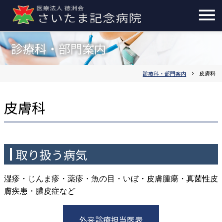
診療科・部門案内
診療科・部門案内
chevron_right
皮膚科
皮膚科
取り扱う病気
湿疹・じんま疹・薬疹・魚の目・いぼ・皮膚腫瘍・真菌性皮
膚疾患・膿皮症など
外来診療担当医表