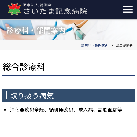
診療科・部門案内
診療科・部門案内
chevron_right
総合診療科
総合診療科
取り扱う病気
消化器疾患全般、循環器疾患、成人病、高脂血症等