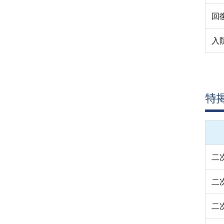
回
入
特
二
二
二