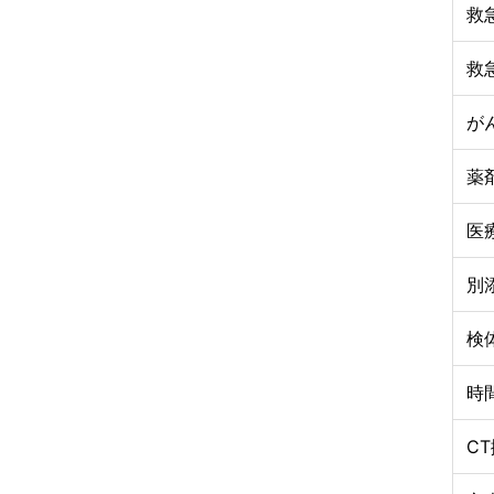
救
救
が
薬
医
別
検
時
C