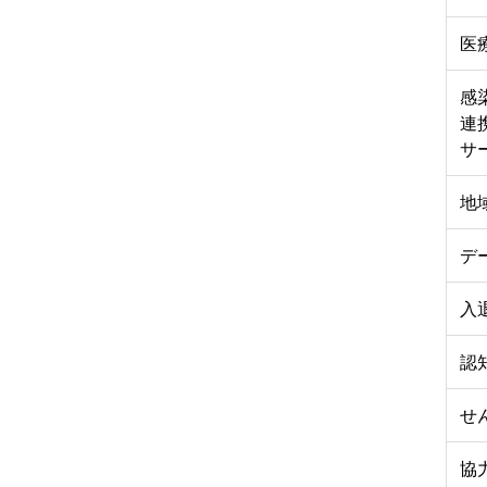
医
感
連
サ
地
デ
入
認
せ
協