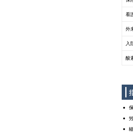
看
外
入
酸