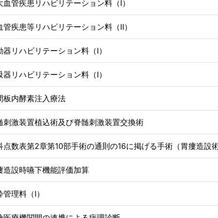
大血管疾患リハビリテーション料（Ⅰ）
血管疾患等リハビリテーション料（Ⅱ）
動器リハビリテーション料（Ⅰ）
吸器リハビリテーション料（Ⅰ）
間板内酵素注入療法
髄刺激装置植込術及び脊髄刺激装置交換術
科点数表第2章第10部手術の通則の16に掲げる手術（胃瘻造設
瘻造設時嚥下機能評価加算
酔管理料（Ⅰ）
険医療機関間の連携による病理診断