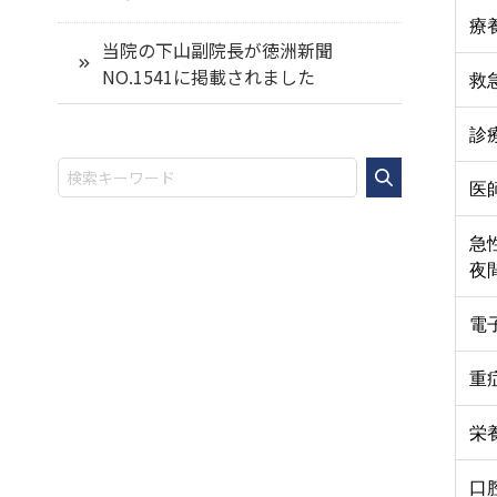
療
当院の下山副院長が徳洲新聞
NO.1541に掲載されました
救
診
医
急
夜間
電
重
栄
口