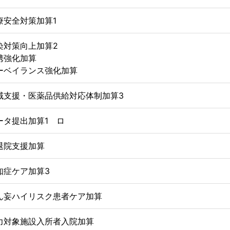
療安全対策加算1
染対策向上加算2
携強化加算
ーベイランス強化加算
域支援・医薬品供給対応体制加算3
ータ提出加算1 ロ
退院支援加算
知症ケア加算3
ん妄ハイリスク患者ケア加算
力対象施設入所者入院加算