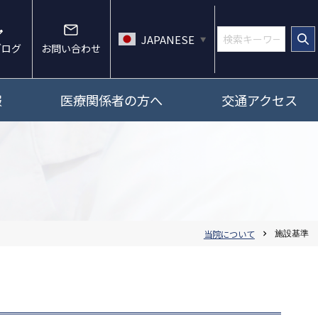
JAPANESE
▼
ブログ
お問い合わせ
報
医療関係者の方へ
交通アクセス
当院について
施設基準
chevron_right