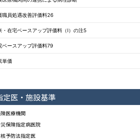
護職員処遇改善評価料26
来・在宅ベースアップ評価料（Ⅰ）の注5
院ベースアップ評価料79
素単価
指定医・施設基準
保険医療機関
労災保険指定病医院
結核予防法指定医