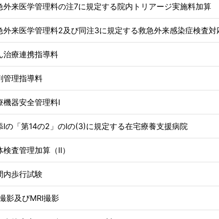
急外来医学管理料の注7に規定する院内トリアージ実施料加算
急外来医学管理料2及び同注3に規定する救急外来感染症検査対
ん治療連携指導料
剤管理指導料
療機器安全管理料Ⅰ
添Ⅰの「第14の2」のⅠの(3)に規定する在宅療養支援病院
体検査管理加算（Ⅱ）
間内歩行試験
T撮影及びMRI撮影