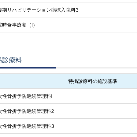
復期リハビリテーション病棟入院料3
院時食事療養（Ⅰ）
掲診療料
特掲診療料の施設基準
次性骨折予防継続管理料Ⅰ
次性骨折予防継続管理料2
次性骨折予防継続管理料3