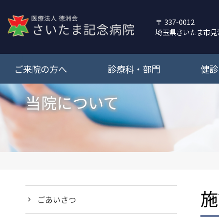
337-0012
埼玉県さいたま市見
ご来院の方へ
診療科・部門
健診
当院について
施
ごあいさつ