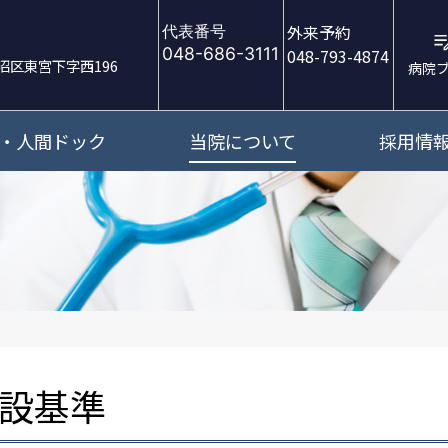
外来予約
代表番号
048-686-3111
048-793-4874
沼区東宮下字西196
病院
・人間ドック
当院について
採用情
設基準