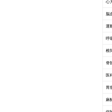
心
脳
運
呼
椎
脊
医
胃
麻
保