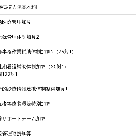
養病棟入院基本料Ⅰ
急医療管理加算
療録管理体制加算2
師事務作業補助体制加算2（75対1）
性期看護補助体制加算（25対1）
100対1
子的診療情報連携体制整備加算1
症者等療養環境特別加算
養サポートチーム加算
腔管理連携加算