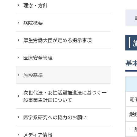
理念・方針
病院概要
厚生労働大臣が定める掲示事項
医療安全管理
基
施設基準
次世代法・女性活躍推進法に基づく一
般事業主計画について
電
継
医学系研究への協力のお願い
一
メディア情報