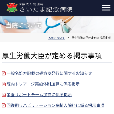
当院について
当院について
chevron_right
厚生労働大臣が定める掲示事項
厚生労働大臣が定める掲示事項
一般名処方記載の処方箋発行に関するお知らせ
院内トリアージ実施体制加算に係る掲示
栄養サポートチーム加算に係る掲示
回復期リハビリテーション病棟入院料に係る掲示事項